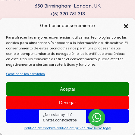
650 Birmingham, London, UK
+(5) 320 781 313
info@example.com
Gestionar consentimiento
Work Hours
Monday - Friday:
Para ofrecer las mejores experiencias, utilizamos tecnologías como las
cookies para almacenar y/o acceder a la información del dispositivo. El
7:00 am – 23:00 pm
consentimiento de estas tecnologías nos permitirá procesar datos
Saturday: Closed
como el comportamiento de navegación o las identificaciones únicas
en este sitio. No consentir o retirar el consentimiento, puede afectar
negativamente a ciertas características y funciones.
© Alrights reserved by
crowdyTheme
Gestionar los servicios
Aceptar
Denegar
¿Necesitas ayuda?
Ver preferencias
Chatea con nosotros
Política de cookies
Política de privacidad
Aviso legal